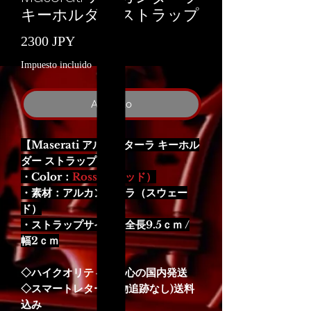
キーホルダー ストラップ
Precio
2300 JPY
Impuesto incluido
Agotado
【Maserati アルカンターラ キーホル
ダー ストラップ】
・Color：
Rosso（レッド）
・素材：アルカンターラ（スウェー
ド）
・ストラップサイズ：全長9.5ｃｍ /
幅2ｃｍ
◇ハイクオリティ＆安心の国内発送
◇スマートレター(荷物追跡なし)送料
込み