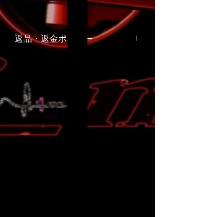
返品・返金ポリシー
お客様のご都合や、お客様の責任でキ
ズや汚れが生じた商品の返品、交換は
お受けできません。
リサイクル部品につきましては原則と
して返品はお受けできません。
商品の品質管理には十分留意しており
ますが、万一ご注文の商品と内容が違
う場合や、商品の破損などの品質上の
問題があった場合には、商品到着後７
日以内に弊社までご連絡下さい。不良
品を佐川急便かゆうパックの着払いで
ご返送いただいた後、弊社負担にて早
急に良品と交換か代金返還をさせてい
ただきます。