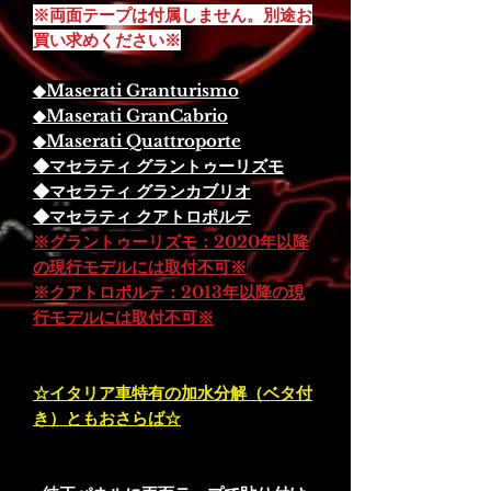
※両面テープは付属しません。別途お
買い求めください※
◆Maserati Granturismo
◆Maserati GranCabrio
◆Maserati Quattroporte
◆マセラティ グラントゥーリズモ
◆マセラティ グランカブリオ
◆マセラティ クアトロポルテ
※グラントゥーリズモ：2020年以降
の現行モデルには取付不可※
※クアトロポルテ：2013年以降の現
行モデルには取付不可※
☆イタリア車特有の加水分解（ベタ付
き）ともおさらば☆