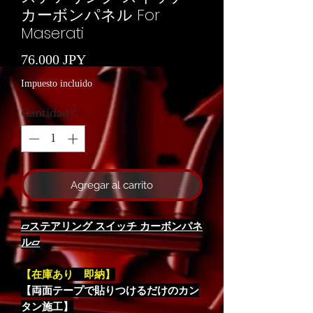
カーボンパネル For
Maserati
Precio
76.000 JPY
Impuesto incluido
Cantidad
*
Agregar al carrito
▱ステアリング スイッチ カーボンパネ
ル▱
【在庫あり 即納】
【両面テープで貼りつけるだけのカン
タン施工】