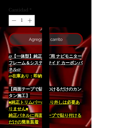
Cantidad
*
Agregar al carrito
▱【一体型】純正ナビ用 ナビモニター
フレーム＆システムサイド カーボンパ
ネル▱
▱在庫あり：即納
【両面テープで貼りつけるだけのカン
タン施工】
■純正トリムバーの取り外しは必要あ
りません■
純正パネルに両面テープで貼り付ける
だけの簡単装着