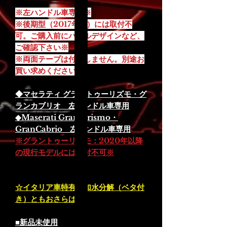
※左ハンドル車専用※
※後期型（2017年～）には取付不
可。ご購入前にパネルデザインなど、
ご確認下さい※
※両面テープは付属しません。別途お
買い求めください※
◆マセラティ グラントゥーリズモ・グ
ランカブリオ 左ハンドル車専用
◆Maserati Granturismo・
GranCabrio 左ハンドル車専用
※グラントゥーリズモ：2020年以降
の現行モデルには取付不可※
☆イタリア車特有の加水分解（ベタ付
き）ともおさらば☆
■新品未使用