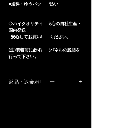
■送料：ゆうパック着払い
◇ハイクオリティ＆安心の自社生産・
国内発送
安心してお買い求めください。
(注)装着前に必ず純正パネルの脱脂を
行って下さい。
返品・返金ポリシー
お客様のご都合や、お客様の責任でキ
ズや汚れが生じた商品の返品、交換は
お受けできません。
リサイクル部品につきましては原則と
して返品はお受けできません。