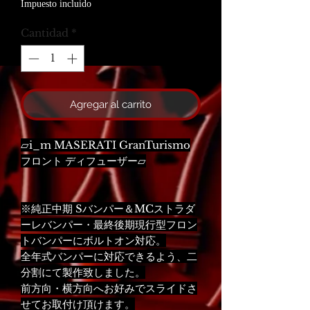
Impuesto incluido
Cantidad
*
Agregar al carrito
▱i_m MASERATI GranTurismo
フロント ディフューザー▱
※純正中期 Sバンパー＆MCストラダ
ーレバンパー・最終後期現行型フロン
トバンパーにボルトオン対応。
全年式バンパーに対応できるよう、二
分割にて製作致しました。
前方向・横方向へお好みでスライドさ
せてお取付け頂けます。