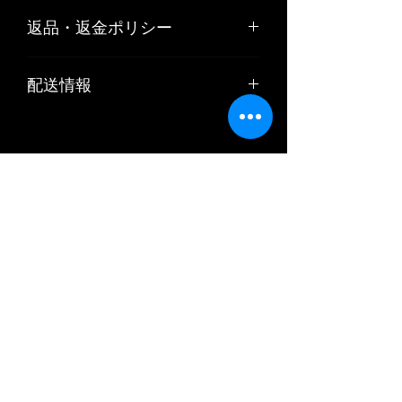
素材：FRP製
返品・返金ポリシー
白ゲルコート仕上げ
Made in Japan
お客様のご都合や、お客様の責任でキ
配送情報
ズや汚れが生じた商品の返品、交換は
お受けできません。
■納期：在庫あり→即納（2～3営業日
リサイクル部品につきましては原則と
発送可能）
して返品はお受けできません。
在庫なし→約3～4週間後の発
送
商品の品質管理には十分留意しており
※納期など制約のある場合、必ずご購
ますが、万一ご注文の商品と内容が違
入前にお電話もしくはメールでお問合
う場合や、商品の破損などの品質上の
せ下さい。
問題があった場合には、商品到着後７
＊＊＊エアロパーツのお届け先・送料
日以内に弊社までご連絡下さい。不良
について＊＊＊
品をゆうパック着払いもしくは佐川急
※ 2018年4月1日出荷分よりエアロメー
便着払いでご返送いただいた後、弊社
カーの個人宅直送が商品説明の記載に
負担にて早急に良品と交換か代金返還
関わらず不可となります。
をさせていただきます。
※ 個人のお客様は塗装や取り付けを依
頼される業者様、新車・中古車ディー
ラー様、法人（会社）・屋号のある商