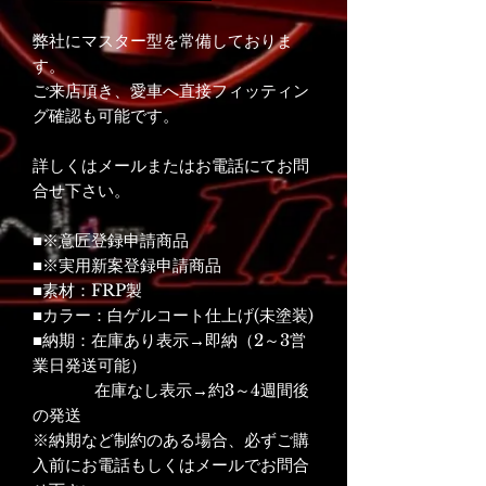
弊社にマスター型を常備しておりま
す。
ご来店頂き、愛車へ直接フィッティン
グ確認も可能です。
詳しくはメールまたはお電話にてお問
合せ下さい。
■※意匠登録申請商品
■※実用新案登録申請商品
■素材：FRP製
■カラー：白ゲルコート仕上げ(未塗装)
■納期：在庫あり表示→即納（2～3営
業日発送可能）
在庫なし表示→約3～4週間後
の発送
※納期など制約のある場合、必ずご購
入前にお電話もしくはメールでお問合