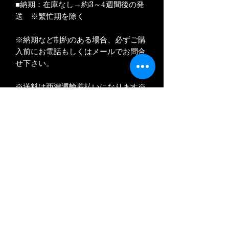
■納期：在庫なし→約3～4週間後の発
送 ※繁忙期を除く
※納期など制約のある場合、必ずご購
入前にお電話もしくはメールでお問合
せ下さい。
※送料は西濃運輸着払いになります※
＊＊＊エアロパーツのお届け先・送料
について＊＊＊
※ 個人のお客様は塗装や取り付けを依
頼される業者様、新車・中古車ディー
ラー様、法人（会社）・屋号のある商
店などをお届け先としてご指定くださ
い。
※地域によって送料が大幅に異なりま
す。商品説明をご覧の上、ご不明の場
合はご購入前にお問合せください。