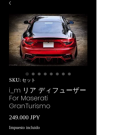
SKU: セット
i_m リア ディフューザー
For Maserati
GranTurismo
Precio
249.000 JPY
Impuesto incluido