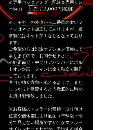
※専用バックフォグ（配線＆専用リレ
ーSet） 別売り15,000円(税別)
※デモカーの外側から二番目の太いフ
ィンはネット加工してありますが、通
常製品はネット加工なしとなっており
ます。
ご希望の方は別途オプション価格にて
承りますので、お問合せ下さい。
※純正前期・中期リアバンパーにボル
トオン対応。フィンは全て独立で製作
しております。
各自が独立方向へ流れるように、また
しっかりと整流するよう徹底的に時間
を掛け製作致しました。
※お客様のマフラーの種類・取り付け
位置や個体差により底面（車輌腹下部
分で見えない場所ですが）がマフラー
サイレンサーとわずかに干渉する場合