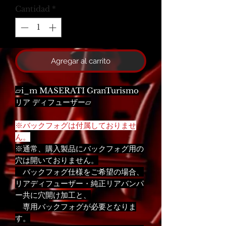
Cantidad
*
Agregar al carrito
▱i_m MASERATI GranTurismo
リア ディフューザー▱
※バックフォグは付属しておりませ
ん。
※通常、購入製品にバックフォグ用の
穴は開いておりません。
バックフォグ仕様をご希望の場合、
リアディフューザー・純正リアバンパ
ー共に穴開け加工と、
専用バックフォグが必要となりま
す。